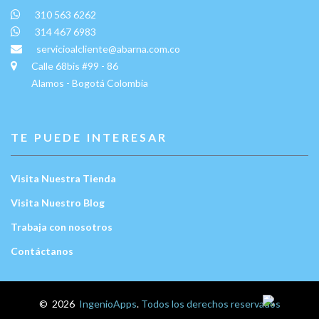
310 563 6262
314 467 6983
servicioalcliente@abarna.com.co
Calle 68bis #99 - 86
Alamos - Bogotá Colombia
TE PUEDE INTERESAR
Visita Nuestra Tienda
Visita Nuestro Blog
Trabaja con nosotros
Contáctanos
Escríbenos:
©
2026
IngenioApps
.
Todos los derechos reservados