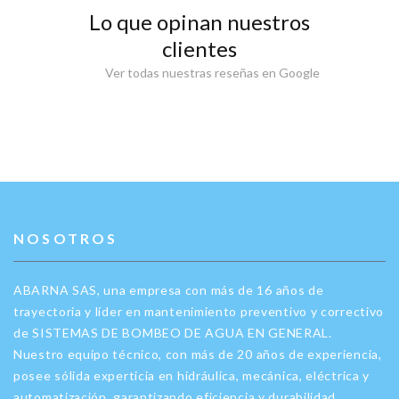
Lo que opinan nuestros
clientes
Ver todas nuestras reseñas en Google
NOSOTROS
ABARNA SAS, una empresa con más de 16 años de
trayectoria y líder en mantenimiento preventivo y correctivo
de SISTEMAS DE BOMBEO DE AGUA EN GENERAL.
Nuestro equipo técnico, con más de 20 años de experiencia,
posee sólida experticia en hidráulica, mecánica, eléctrica y
automatización, garantizando eficiencia y durabilidad.