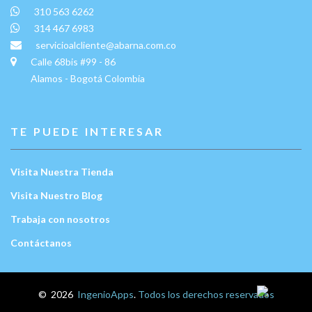
310 563 6262
314 467 6983
servicioalcliente@abarna.com.co
Calle 68bis #99 - 86
Alamos - Bogotá Colombia
TE PUEDE INTERESAR
Visita Nuestra Tienda
Visita Nuestro Blog
Trabaja con nosotros
Contáctanos
Escríbenos:
©
2026
IngenioApps
.
Todos los derechos reservados