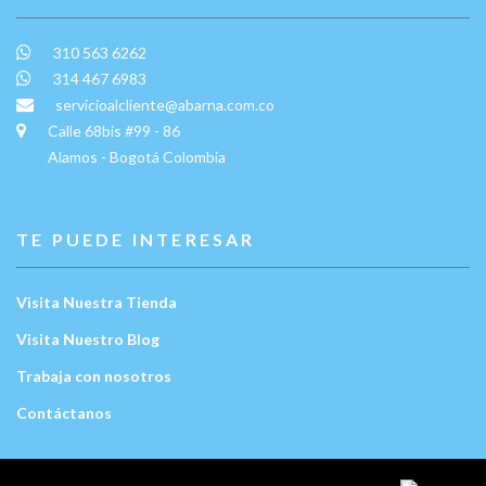
310 563 6262
314 467 6983
servicioalcliente@abarna.com.co
Calle 68bis #99 - 86
Alamos - Bogotá Colombia
TE PUEDE INTERESAR
Visita Nuestra Tienda
Visita Nuestro Blog
Trabaja con nosotros
Contáctanos
Escríbenos: