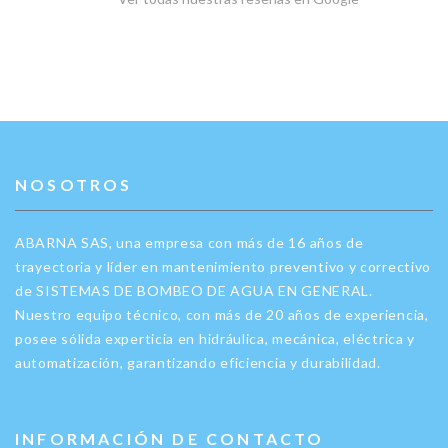
NOSOTROS
ABARNA SAS, una empresa con más de 16 años de
trayectoria y líder en mantenimiento preventivo y correctivo
de SISTEMAS DE BOMBEO DE AGUA EN GENERAL.
Nuestro equipo técnico, con más de 20 años de experiencia,
posee sólida experticia en hidráulica, mecánica, eléctrica y
automatización, garantizando eficiencia y durabilidad.
INFORMACIÓN DE CONTACTO