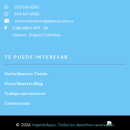
310 563 6262
314 467 6983
servicioalcliente@abarna.com.co
Calle 68bis #99 - 86
Alamos - Bogotá Colombia
TE PUEDE INTERESAR
Visita Nuestra Tienda
Visita Nuestro Blog
Trabaja con nosotros
Contáctanos
Escríbenos:
©
2026
IngenioApps
.
Todos los derechos reservados