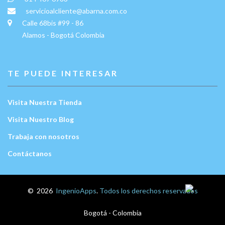
servicioalcliente@abarna.com.co
Calle 68bis #99 - 86
Alamos - Bogotá Colombia
TE PUEDE INTERESAR
Visita Nuestra Tienda
Visita Nuestro Blog
Trabaja con nosotros
Contáctanos
Escríbenos:
©
2026
IngenioApps
.
Todos los derechos reservados
Bogotá - Colombia