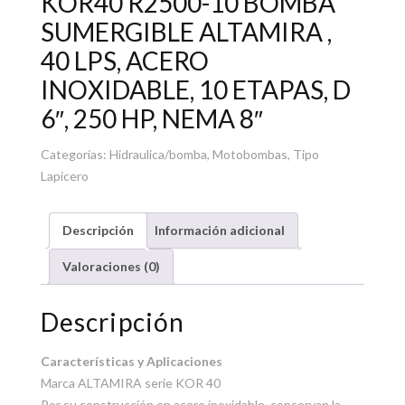
KOR40 R2500-10 BOMBA
SUMERGIBLE ALTAMIRA ,
40 LPS, ACERO
INOXIDABLE, 10 ETAPAS, D
6″, 250 HP, NEMA 8″
Categorías:
Hidraulica/bomba
,
Motobombas
,
Tipo
Lapicero
Descripción
Información adicional
Valoraciones (0)
Descripción
Características y Aplicaciones
Marca ALTAMIRA serie KOR 40
Por su construcción en acero inoxidable, conservan la