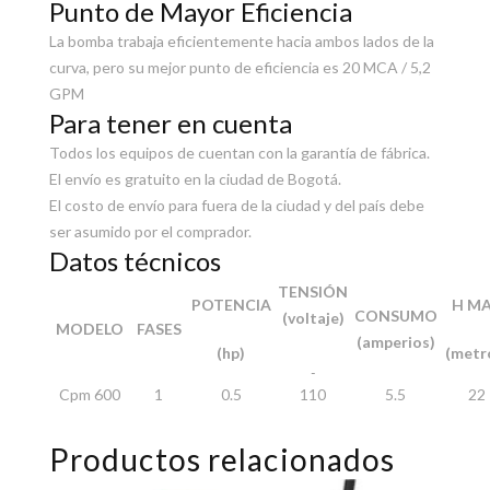
Punto de Mayor Eficiencia
La bomba trabaja eficientemente hacia ambos lados de la
curva, pero su mejor punto de eficiencia es 20 MCA / 5,2
GPM
Para tener en cuenta
Todos los equipos de cuentan con la garantía de fábrica.
El envío es gratuito en la ciudad de Bogotá.
El costo de envío para fuera de la ciudad y del país debe
ser asumido por el comprador.
Datos técnicos
TENSIÓN
POTENCIA
H M
CONSUMO
(voltaje)
MODELO
FASES
(amperios)
(hp)
(metr
Cpm 600
1
0.5
110
5.5
22
Productos relacionados