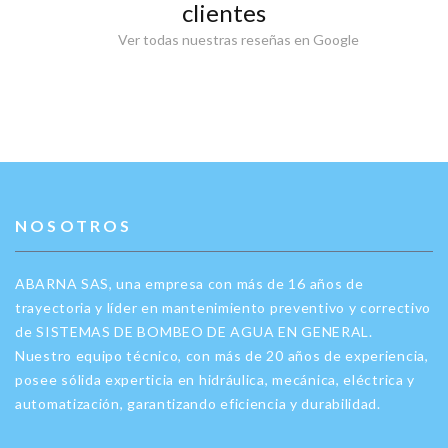
clientes
Ver todas nuestras reseñas en Google
NOSOTROS
ABARNA SAS, una empresa con más de 16 años de
trayectoria y líder en mantenimiento preventivo y correctivo
de SISTEMAS DE BOMBEO DE AGUA EN GENERAL.
Nuestro equipo técnico, con más de 20 años de experiencia,
posee sólida experticia en hidráulica, mecánica, eléctrica y
automatización, garantizando eficiencia y durabilidad.