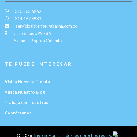
310 563 6262
314 467 6983
servicioalcliente@abarna.com.co
Calle 68bis #99 - 86
Alamos - Bogotá Colombia
TE PUEDE INTERESAR
Visita Nuestra Tienda
Visita Nuestro Blog
Trabaja con nosotros
Contáctanos
Escríbenos:
©
2026
IngenioApps
.
Todos los derechos reservados