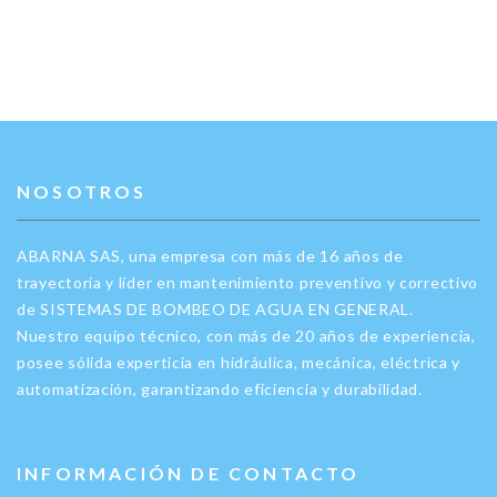
NOSOTROS
ABARNA SAS, una empresa con más de 16 años de
trayectoria y líder en mantenimiento preventivo y correctivo
de SISTEMAS DE BOMBEO DE AGUA EN GENERAL.
Nuestro equipo técnico, con más de 20 años de experiencia,
posee sólida experticia en hidráulica, mecánica, eléctrica y
automatización, garantizando eficiencia y durabilidad.
INFORMACIÓN DE CONTACTO