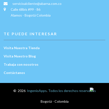
servicioalcliente@abarna.com.co
Calle 68bis #99 - 86
Alamos - Bogotá Colombia
TE PUEDE INTERESAR
Visita Nuestra Tienda
Visita Nuestro Blog
Trabaja con nosotros
Contáctanos
Escríbenos:
©
2026
IngenioApps
.
Todos los derechos reservados
Bogotá - Colombia