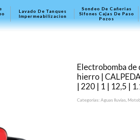
e
Sondeo De Cañerias
Lavado De Tanques
eo
Sifones Cajas De Paso
Impermeabilizacion
Pozos
Electrobomba de d
hierro | CALPEDA
| 220 | 1 | 12,5 | 1
Categorías:
Aguas lluvias
,
Moto