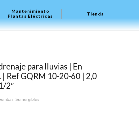
Mantenimiento
Tienda
Plantas Eléctricas
renaje para lluvias | En
 | Ref GQRM 10-20-60 | 2,0
.1/2″
bombas
,
Sumergibles