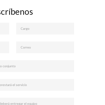
scríbenos
Cargo
Correo
 o conjunto
restará el servicio
 deberá entregar el equipo