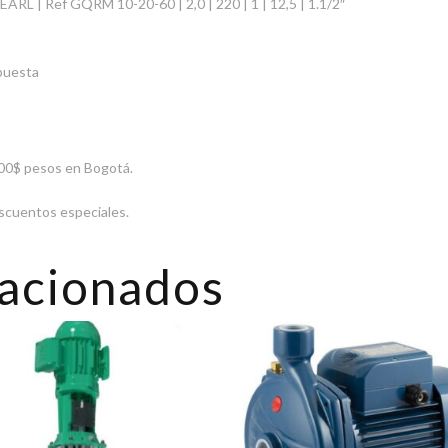
PEARL | Ref GQRM 10-20-60 | 2,0 | 220 | 1 | 12,5 | 1.1/2″
rpuesta
000$ pesos en Bogotá.
escuentos especiales.
lacionados