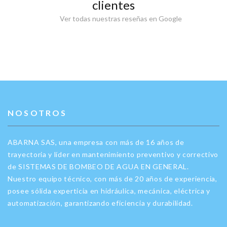
clientes
Ver todas nuestras reseñas en Google
NOSOTROS
ABARNA SAS, una empresa con más de 16 años de
trayectoria y líder en mantenimiento preventivo y correctivo
de SISTEMAS DE BOMBEO DE AGUA EN GENERAL.
Nuestro equipo técnico, con más de 20 años de experiencia,
posee sólida experticia en hidráulica, mecánica, eléctrica y
automatización, garantizando eficiencia y durabilidad.