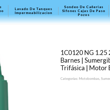
e
Sondeo De Cañerias
Lavado De Tanques
eo
Sifones Cajas De Paso
Impermeabilizacion
Pozos
1C0120 NG 1.25 
Barnes | Sumergib
Trifásica | Motor
Categorías:
Motobombas
,
Sumer