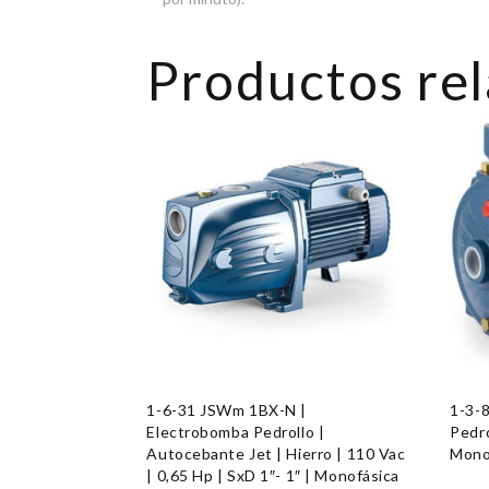
Productos re
1-6-31 JSWm 1BX-N |
1-3-
Electrobomba Pedrollo |
Pedro
Autocebante Jet | Hierro | 110 Vac
Mono
| 0,65 Hp | SxD 1″- 1″ | Monofásica