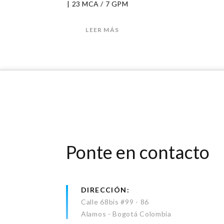
| 23 MCA / 7 GPM
LEER MÁS
Ponte en contacto
DIRECCIÓN
Calle 68bis #99 - 86
Alamos - Bogotá Colombia