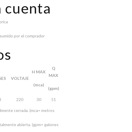
n cuenta
brica
 asumido por el comprador
os
Q
H MAX
MAX
SES
VOLTAJE
(mca)
(gpm)
3
220
30
51
otalmente cerrada. (mca= metros
totalmente abierta. (gpm= galones