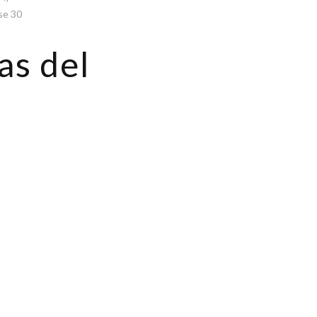
se 30
as del