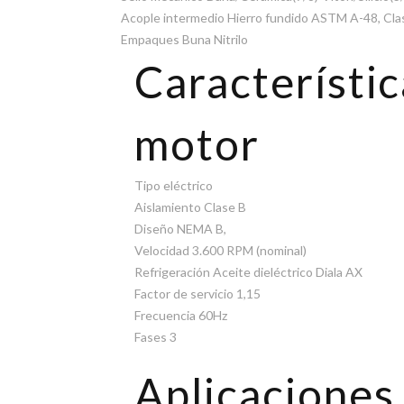
Acople intermedio Hierro fundido ASTM A-48, Cla
Empaques Buna Nitrilo
Característic
motor
Tipo eléctrico
Aislamiento Clase B
Diseño NEMA B,
Velocidad 3.600 RPM (nominal)
Refrigeración Aceite dieléctrico Diala AX
Factor de servicio 1,15
Frecuencia 60Hz
Fases 3
Aplicaciones