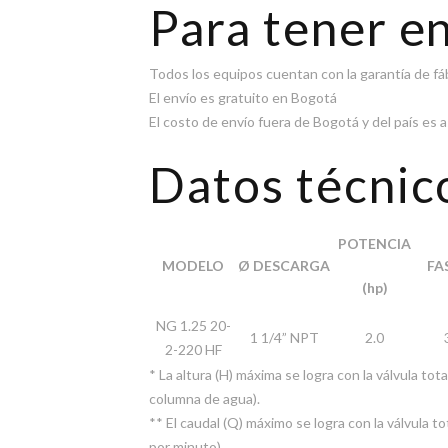
Para tener e
Todos los equipos cuentan con la garantía de fá
El envío es gratuito en Bogotá
El costo de envío fuera de Bogotá y del país es
Datos técnic
POTENCIA
MODELO
Ø DESCARGA
FA
(hp)
NG 1.25 20-
1 1/4” NPT
2.0
2-220 HF
* La altura (H) máxima se logra con la válvula t
columna de agua).
** El caudal (Q) máximo se logra con la válvula 
por minuto).