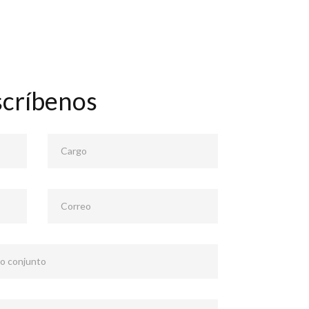
scríbenos
Cargo
Correo
 o conjunto