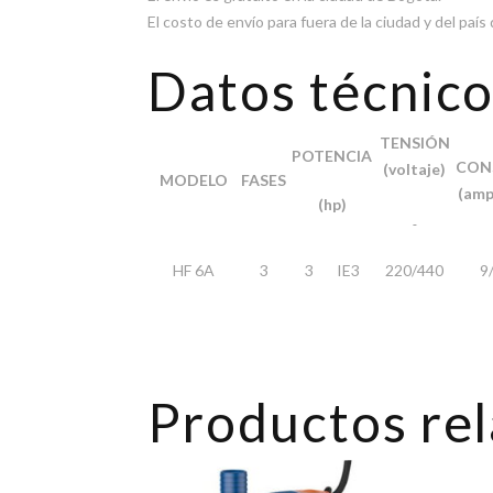
El costo de envío para fuera de la ciudad y del pa
Datos técnic
TENSIÓN
POTENCIA
CON
(voltaje)
MODELO
FASES
(amp
(hp)
HF 6A
3
3 IE3
220/440
9
Productos re