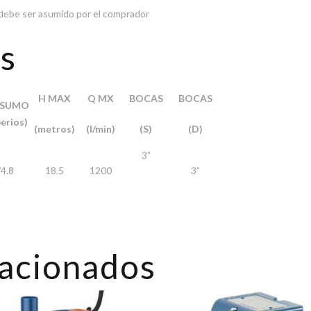
ís debe ser asumido por el comprador
os
H MAX
Q MX
BOCAS
BOCAS
SUMO
erios)
(metros)
(l/min)
(S)
(D)
3”
/4.8
18.5
1200
3”
lacionados