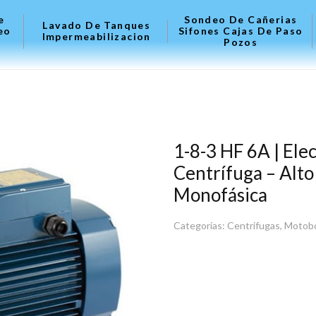
e
Sondeo De Cañerias
Lavado De Tanques
eo
Sifones Cajas De Paso
Impermeabilizacion
Pozos
1-8-3 HF 6A | Ele
Centrífuga – Alto 
Monofásica
Categorías:
Centrifugas
,
Motob