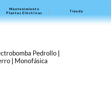
Mantenimiento
Tienda
Plantas Eléctricas
ectrobomba Pedrollo |
erro | Monofásica