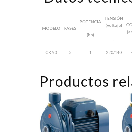
TENSIÓN
POTENCIA
C
(voltaje)
MODELO
FASES
(a
(hp)
CK 90
3
1
220/440
Productos re