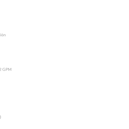
sión
5.2 GPM
)