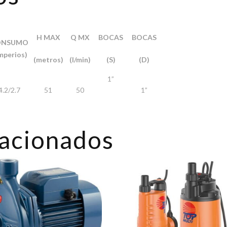
H MAX
Q MX
BOCAS
BOCAS
ONSUMO
mperios)
(metros)
(l/min)
(S)
(D)
1”
4.2/2.7
51
50
1”
lacionados