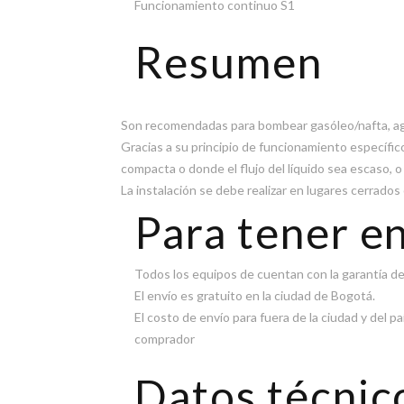
Funcionamiento continuo S1
Resumen
Son recomendadas para bombear gasóleo/nafta, agua
Gracias a su principio de funcionamiento específ
compacta o donde el flujo del líquido sea escaso, o 
La instalación se debe realizar en lugares cerrados
Para tener e
Todos los equipos de cuentan con la garantía de 
El envío es gratuito en la ciudad de Bogotá.
El costo de envío para fuera de la ciudad y del p
comprador
Datos técnic