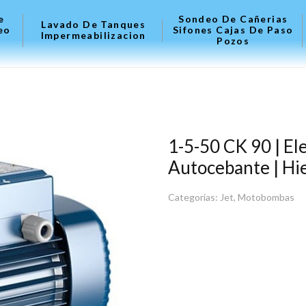
e
Sondeo De Cañerias
Lavado De Tanques
eo
Sifones Cajas De Paso
Impermeabilizacion
Pozos
1-5-50 CK 90 | El
Autocebante | Hi
Categorías:
Jet
,
Motobombas