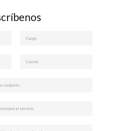
scríbenos
Cargo
Correo
 o conjunto
restará el servicio