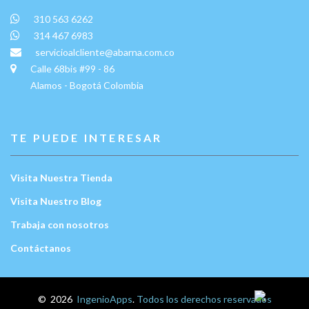
310 563 6262
314 467 6983
servicioalcliente@abarna.com.co
Calle 68bis #99 - 86
Alamos - Bogotá Colombia
TE PUEDE INTERESAR
Visita Nuestra Tienda
Visita Nuestro Blog
Trabaja con nosotros
Contáctanos
Escríbenos:
©
2026
IngenioApps
.
Todos los derechos reservados