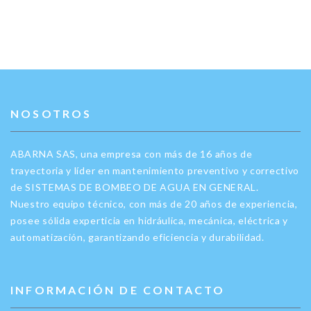
NOSOTROS
ABARNA SAS, una empresa con más de 16 años de
trayectoria y líder en mantenimiento preventivo y correctivo
de SISTEMAS DE BOMBEO DE AGUA EN GENERAL.
Nuestro equipo técnico, con más de 20 años de experiencia,
posee sólida experticia en hidráulica, mecánica, eléctrica y
automatización, garantizando eficiencia y durabilidad.
INFORMACIÓN DE CONTACTO