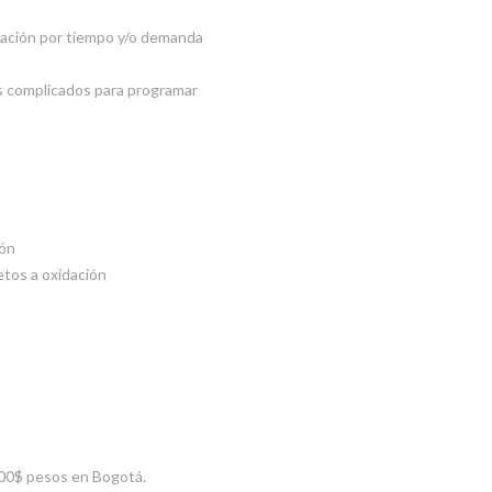
ración por tiempo y/o demanda
los complicados para programar
ión
etos a oxidación
000$ pesos en Bogotá.