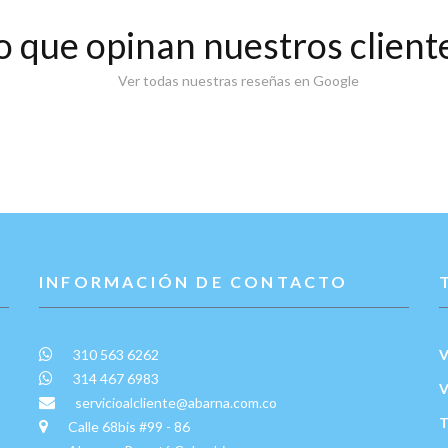
o que opinan nuestros client
Ver todas nuestras reseñas en Google
INFORMACIÓN DE CONTACTO
310 563 6262
V
314 467 6983
V
servicioalcliente@abarna.com.co
T
Calle 68bis #99 - 86