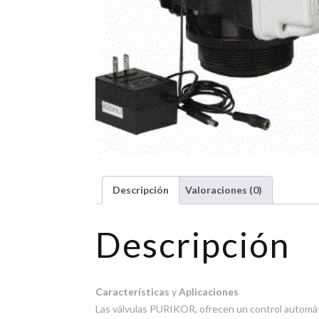
Descripción
Valoraciones (0)
Descripción
Características
y
Aplicaciones
Las válvulas PURIKOR, ofrecen un control automátic