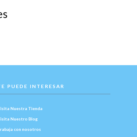
es
TE PUEDE INTERESAR
isita Nuestra Tienda
isita Nuestro Blog
rabaja con nosotros