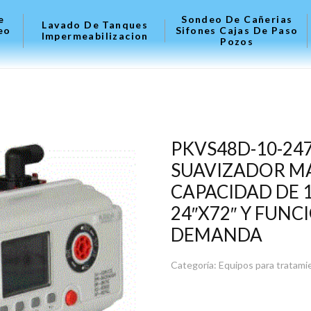
e
Sondeo De Cañerias
Lavado De Tanques
eo
Sifones Cajas De Paso
Impermeabilizacion
Pozos
PKVS48D-10-24
SUAVIZADOR M
CAPACIDAD DE 
24″X72″ Y FUN
DEMANDA
Categoría:
Equipos para tratami