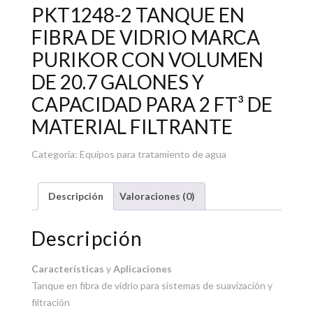
PKT1248-2 TANQUE EN
FIBRA DE VIDRIO MARCA
PURIKOR CON VOLUMEN
DE 20.7 GALONES Y
CAPACIDAD PARA 2 FT³ DE
MATERIAL FILTRANTE
Categoría:
Equipos para tratamiento de agua
Descripción
Valoraciones (0)
Descripción
Características
y
Aplicaciones
Tanque en fibra de vidrio para sistemas de suavización y
filtración