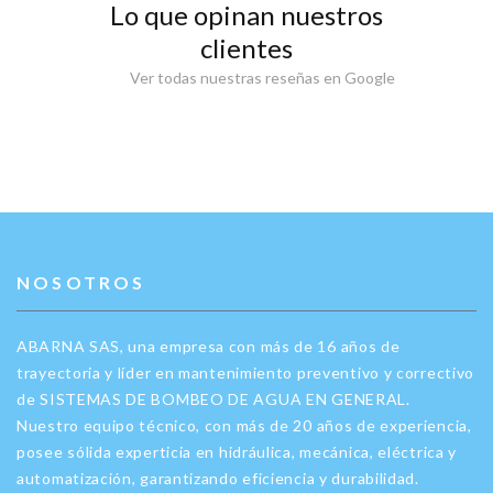
Lo que opinan nuestros
clientes
Ver todas nuestras reseñas en Google
NOSOTROS
ABARNA SAS, una empresa con más de 16 años de
trayectoria y líder en mantenimiento preventivo y correctivo
de SISTEMAS DE BOMBEO DE AGUA EN GENERAL.
Nuestro equipo técnico, con más de 20 años de experiencia,
posee sólida experticia en hidráulica, mecánica, eléctrica y
automatización, garantizando eficiencia y durabilidad.