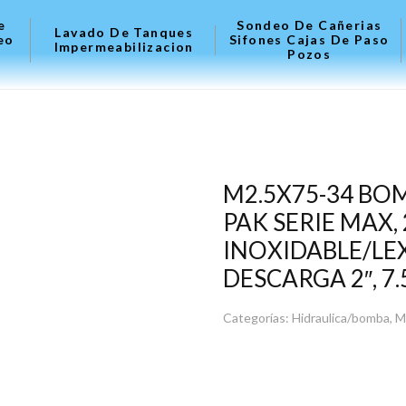
e
Sondeo De Cañerias
Lavado De Tanques
eo
Sifones Cajas De Paso
Impermeabilizacion
Pozos
M2.5X75-34 BO
PAK SERIE MAX, 
INOXIDABLE/LEX
DESCARGA 2″, 7.
Categorías:
Hidraulica/bomba
,
M