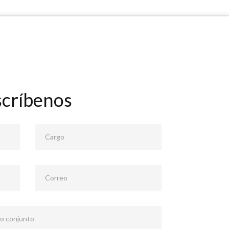
scríbenos
Cargo
Correo
 o conjunto