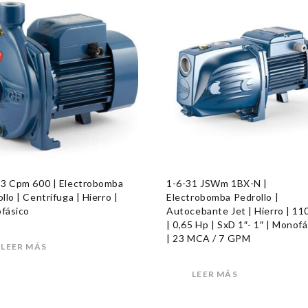
13 Cpm 600 | Electrobomba
1-6-31 JSWm 1BX-N |
llo | Centrífuga | Hierro |
Electrobomba Pedrollo |
fásico
Autocebante Jet | Hierro | 11
| 0,65 Hp | SxD 1″- 1″ | Monofá
| 23 MCA / 7 GPM
LEER MÁS
LEER MÁS