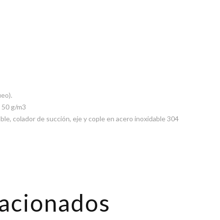
s
ueo).
a 50 g/m3
ble, colador de succión, eje y cople en acero inoxidable 304
lacionados