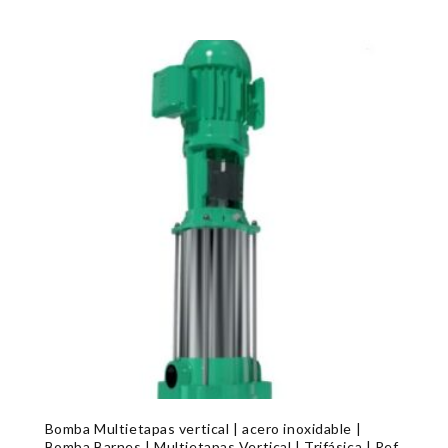
Bomba Multietapas vertical | acero inoxidable |
Bomba Barnes | Multietapas Vertical | Trifásica | Ref