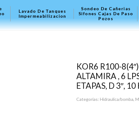
e
Sondeo De Cañerias
Lavado De Tanques
eo
Sifones Cajas De Paso
Impermeabilizacion
Pozos
KOR6 R100-8(4
ALTAMIRA , 6 LP
ETAPAS, D 3″, 10
Categorías:
Hidraulica/bomba
,
M