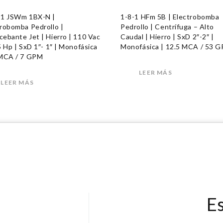
31 JSWm 1BX-N |
1-8-1 HFm 5B | Electrobomba
robomba Pedrollo |
Pedrollo | Centrífuga – Alto
ebante Jet | Hierro | 110 Vac
Caudal | Hierro | SxD 2″-2″ |
5 Hp | SxD 1″- 1″ | Monofásica
Monofásica | 12.5 MCA / 53 
 MCA / 7 GPM
LEER MÁS
LEER MÁS
E