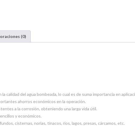
oraciones (0)
n la calidad del agua bombeada, lo cual es de suma importancia en aplic
mportantes ahorros económicos en la operación.
entes a la corrosión, obteniendo una larga vida útil.
sencillos y económicos.
ndos, cisternas, norias, tinacos, ríos, lagos, presas, cárcamos, etc.