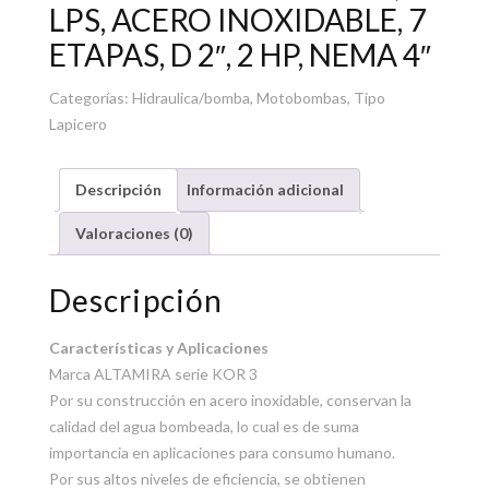
LPS, ACERO INOXIDABLE, 7
ETAPAS, D 2″, 2 HP, NEMA 4″
Categorías:
Hidraulica/bomba
,
Motobombas
,
Tipo
Lapicero
Descripción
Información adicional
Valoraciones (0)
Descripción
Características y Aplicaciones
Marca ALTAMIRA serie KOR 3
Por su construcción en acero inoxidable, conservan la
calidad del agua bombeada, lo cual es de suma
importancia en aplicaciones para consumo humano.
Por sus altos niveles de eficiencia, se obtienen