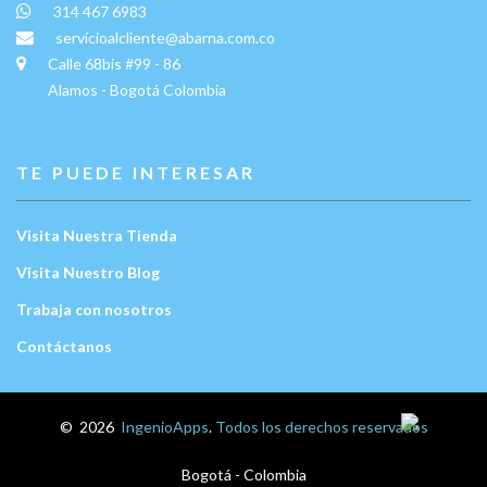
314 467 6983
servicioalcliente@abarna.com.co
Calle 68bis #99 - 86
Alamos - Bogotá Colombia
TE PUEDE INTERESAR
Visita Nuestra Tienda
Visita Nuestro Blog
Trabaja con nosotros
Contáctanos
Escríbenos:
©
2026
IngenioApps
.
Todos los derechos reservados
Bogotá - Colombia