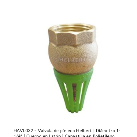
HAVL032 – Valvula de pie eco Helbert | Diámetro 1-
1/4″ | Cuerpo en Latón | Canastilla en Polietileno