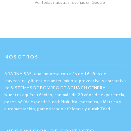
Ver todas nuestras reseñas en Google
NOSOTROS
ABARNA SAS, una empresa con más de 16 años de
trayectoria y líder en mantenimiento preventivo y correctivo
de SISTEMAS DE BOMBEO DE AGUA EN GENERAL.
Nuestro equipo técnico, con más de 20 años de experiencia,
posee sólida experticia en hidráulica, mecánica, eléctrica y
automatización, garantizando eficiencia y durabilidad.
INFORMACIÓN DE CONTACTO