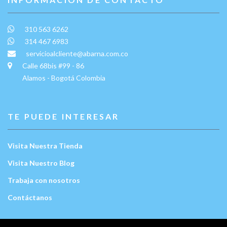
310 563 6262
314 467 6983
servicioalcliente@abarna.com.co
Calle 68bis #99 - 86
Alamos - Bogotá Colombia
TE PUEDE INTERESAR
Visita Nuestra Tienda
Visita Nuestro Blog
Trabaja con nosotros
Contáctanos
Escríbenos: