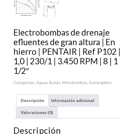
Electrobombas de drenaje
efluentes de gran altura | En
hierro | PENTAIR | Ref P102 |
1,0 | 230/1 | 3.450 RPM | 8 | 1
1/2″
Categorías:
Aguas lluvias
,
Motobombas
,
Sumergibles
Descripción
Información adicional
Valoraciones (0)
Descripción