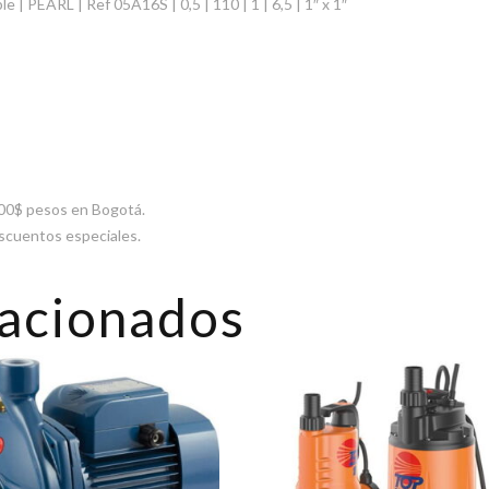
| PEARL | Ref 05A16S | 0,5 | 110 | 1 | 6,5 | 1″ x 1″
000$ pesos en Bogotá.
escuentos especiales.
lacionados