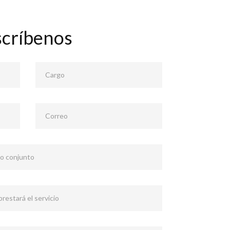
scríbenos
Cargo
Correo
 o conjunto
restará el servicio