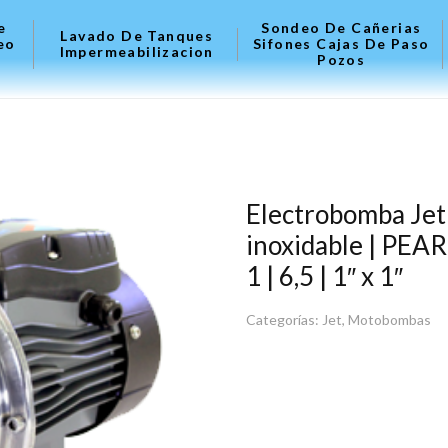
e
Sondeo De Cañerias
Lavado De Tanques
eo
Sifones Cajas De Paso
Impermeabilizacion
Pozos
Electrobomba Jet
inoxidable | PEARL
1 | 6,5 | 1″ x 1″
Categorías:
Jet
,
Motobombas