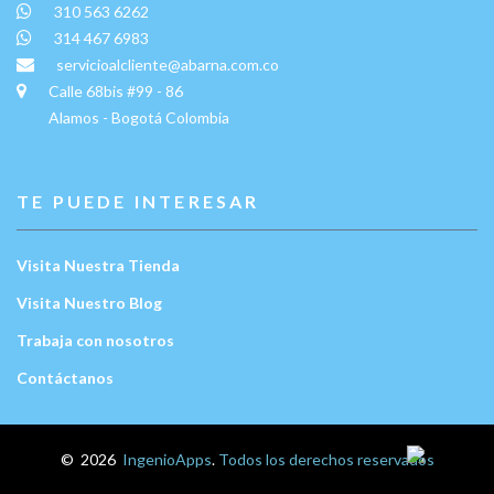
310 563 6262
314 467 6983
servicioalcliente@abarna.com.co
Calle 68bis #99 - 86
Alamos - Bogotá Colombia
TE PUEDE INTERESAR
Visita Nuestra Tienda
Visita Nuestro Blog
Trabaja con nosotros
Contáctanos
Escríbenos:
©
2026
IngenioApps
.
Todos los derechos reservados