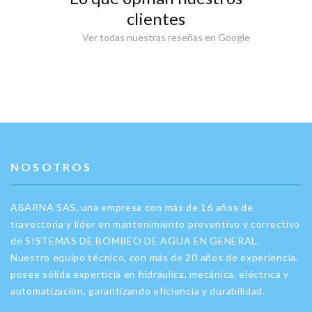
clientes
Ver todas nuestras reseñas en Google
NOSOTROS
ABARNA SAS, una empresa con más de 16 años de
trayectoria y líder en mantenimiento preventivo y correctivo
de SISTEMAS DE BOMBEO DE AGUA EN GENERAL.
Nuestro equipo técnico, con más de 20 años de experiencia,
posee sólida experticia en hidráulica, mecánica, eléctrica y
automatización, garantizando eficiencia y durabilidad.