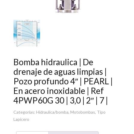
Bomba hidraulica | De
drenaje de aguas limpias |
Pozo profundo 4″ | PEARL |
En acero inoxidable | Ref
4PWP60G 30 | 3,0 | 2″ | 7 |
Categorías:
Hidraulica/bomba
,
Motobombas
,
Tipo
Lapicero