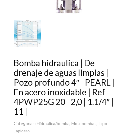
Bomba hidraulica | De
drenaje de aguas limpias |
Pozo profundo 4″ | PEARL |
En acero inoxidable | Ref
4PWP25G 20 | 2,0 | 1.1/4″ |
11 |
Categorías:
Hidraulica/bomba
,
Motobombas
,
Tipo
Lapicero