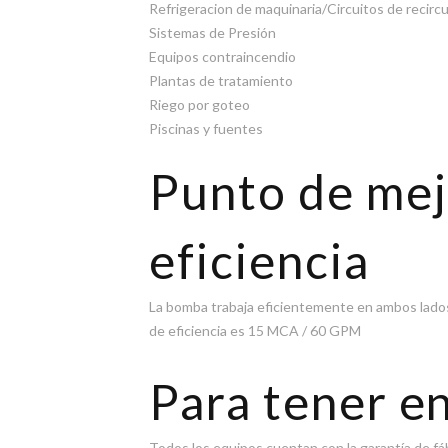
Refrigeracion de maquinaria/Circuitos de recirc
Sistemas de Presión
Equipos contraincendio
Plantas de tratamiento
Riego por goteo
Piscinas y fuentes
Punto de mej
eficiencia
La bomba trabaja eficientemente en ambos lados 
de eficiencia es 15 MCA / 60 GPM
Para tener e
Todos los equipos cuentan con la garantía de fá