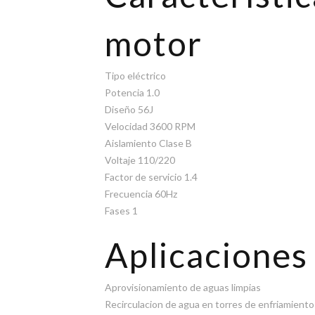
motor
Tipo eléctrico
Potencia 1.0
Diseño 56J
Velocidad 3600 RPM
Aislamiento Clase B
Voltaje 110/220
Factor de servicio 1.4
Frecuencia 60Hz
Fases 1
Aplicaciones
Aprovisionamiento de aguas limpias
Recirculacion de agua en torres de enfriamiento