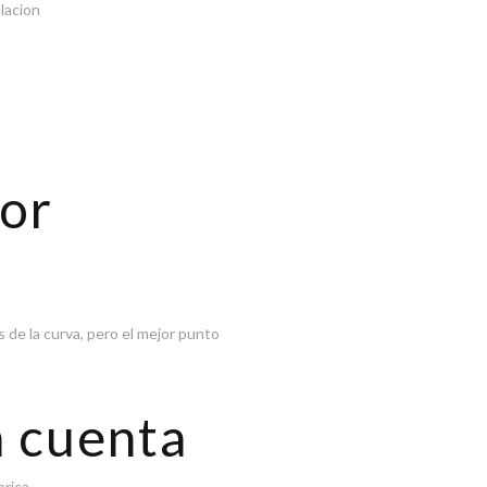
ulacion
or
de la curva, pero el mejor punto
n cuenta
brica