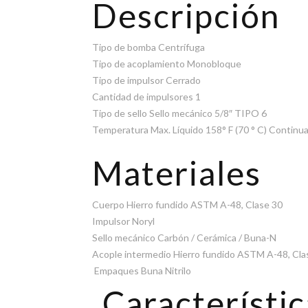
Descripción
Tipo de bomba Centrífuga
Tipo de acoplamiento Monobloque
Tipo de impulsor Cerrado
Cantidad de impulsores 1
Tipo de sello Sello mecánico 5/8″ TIPO 6
Temperatura Max. Líquido 158° F (70 ° C) Continu
Materiales
Cuerpo Hierro fundido ASTM A-48, Clase 30
Impulsor Noryl
Sello mecánico Carbón / Cerámica / Buna-N
Acople intermedio Hierro fundido ASTM A-48, Cla
Empaques Buna Nitrilo
Característic