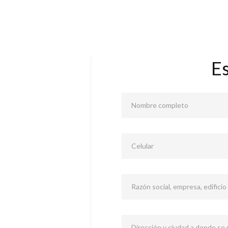
E
Nombre completo
Celular
Razón social, empresa, edificio
Dirección y ciudad a donde se p