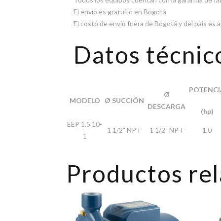
El envío es gratuito en Bogotá
El costo de envío fuera de Bogotá y del país es
Datos técnic
POTENCI
Ø
MODELO
Ø SUCCIÓN
DESCARGA
(hp)
EEP 1.5 10-
1 1/2” NPT
1 1/2” NPT
1.0
1
Productos re