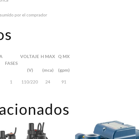
 asumido por el comprador
os
A
VOLTAJE
H MAX
Q MX
FASES
(V)
(mca)
(gpm)
1
110/220
24
91
lacionados