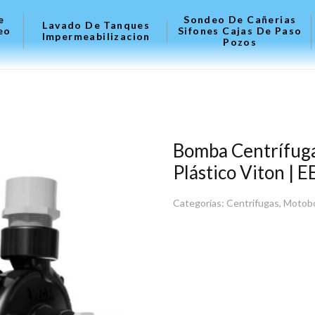
e
Sondeo De Cañerias
Lavado De Tanques
eo
Sifones Cajas De Paso
Impermeabilizacion
Pozos
Bomba Centrífuga
Plástico Viton | 
Categorías:
Centrifugas
,
Motob