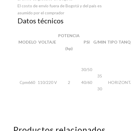
El costo de envío fuera de Bogotá y del país es
asumido por el comprador
Datos técnicos
POTENCIA
MODELO
VOLTAJE
PSI
G/MIN
TIPO TANQ
(hp)
30/50
35
Cpm660
110/220 V
2
40/60
HORIZONT
30
Productos relacionados