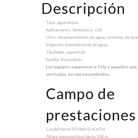
Descripción
Tipo: agua limpia
Aplicaciones: doméstico, civil
Usos: Abastecimiento de agua, sistemas de lava
irrigación, transferencia de agua.
Tipología: superficie
Familia: Autoclaves
Los equipos superiores a 3 Hp y aquellos qu
verticales, no van ensamblados.
Campo de
prestaciones
Caudal hasta 90 l/min (5,4 m³/h)
Altura manométrica hasta 100 m