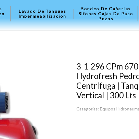
e
Sondeo De Cañerias
Lavado De Tanques
eo
Sifones Cajas De Paso
Impermeabilizacion
Pozos
3-1-296 CPm 670 
Hydrofresh Pedro
Centrífuga | Tan
Vertical | 300 Lts
Categorías:
Equipos Hidroneumá