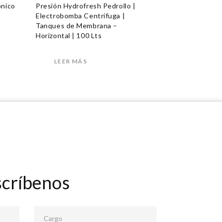
ónico
Presión Hydrofresh Pedrollo |
Electrobomba Centrífuga |
Tanques de Membrana –
Horizontal | 100 Lts
LEER MÁS
scríbenos
Cargo