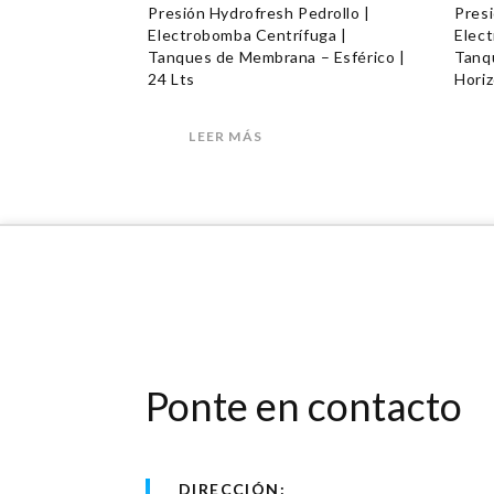
Presión Hydrofresh Pedrollo |
Presi
Electrobomba Centrífuga |
Elec
Tanques de Membrana – Esférico |
Tanq
24 Lts
Horiz
LEER MÁS
Ponte en contacto
DIRECCIÓN