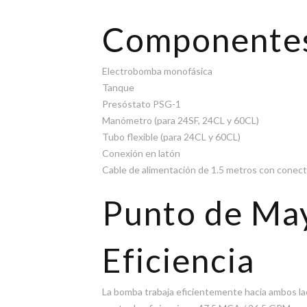
Componente
Electrobomba monofásica
Tanque
Presóstato PSG-1
Manómetro (para 24SF, 24CL y 60CL)
Tubo flexible (para 24CL y 60CL)
Conexión en latón
Cable de alimentación de 1.5 metros con conec
Punto de Ma
Eficiencia
La bomba trabaja eficientemente hacia ambos lad