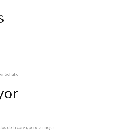
s
tor Schuko
yor
os de la curva, pero su mejor