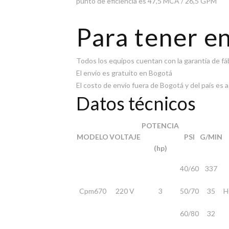
punto de eficiencia es 47,5 MCA / 26,5 GPM
Para tener e
Todos los equipos cuentan con la garantía de fá
El envío es gratuito en Bogotá
El costo de envío fuera de Bogotá y del país es
Datos técnicos
POTENCIA
MODELO
VOLTAJE
PSI
G/MIN
(hp)
40/60
337
Cpm670
220 V
3
50/70
35
H
60/80
32