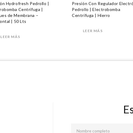
ón Hydrofresh Pedrollo |
Presión Con Regulador Electr
trobomba Centrífuga |
Pedrollo | Electrobomba
ues de Membrana –
Centrífuga | Hierro
ontal | 50 Lts
LEER MÁS
LEER MÁS
E
Nombre completo