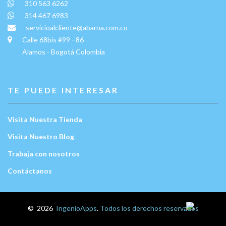
310 563 6262
314 467 6983
servicioalcliente@abarna.com.co
Calle 68bis #99 - 86
Alamos - Bogotá Colombia
TE PUEDE INTERESAR
Visita Nuestra Tienda
Visita Nuestro Blog
Trabaja con nosotros
Contáctanos
Escríbenos:
©
2026
IngenioApps
.
Todos los derechos reservados