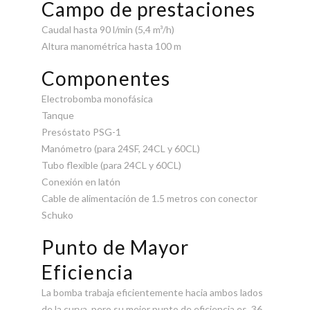
Campo de prestaciones
Caudal hasta 90 l/min (5,4 m³/h)
Altura manométrica hasta 100 m
Componentes
Electrobomba monofásica
Tanque
Presóstato PSG-1
Manómetro (para 24SF, 24CL y 60CL)
Tubo flexible (para 24CL y 60CL)
Conexión en latón
Cable de alimentación de 1.5 metros con conector
Schuko
Punto de Mayor
Eficiencia
La bomba trabaja eficientemente hacia ambos lados
de la curva, pero su mejor punto de eficiencia es 36