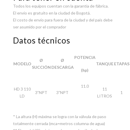
Todos los equipos cuentan con la garantía de fábrica.
El envío es gratuito en la ciudad de Bogotá.
El costo de envío para fuera de la ciudad y del país debe
ser asumido por el comprador
Datos técnicos
POTENCIA
Ø
Ø
MODELO
TANQUE
ETAPAS
SUCCIÓN
DESCARGA
(hp)
11.0
HD 3 110
11
3”NPT
3”NPT
1
LD
LITROS
* La altura (H) máxima se logra con la válvula de paso
totalmente cerrada (mca=metros columna de agua)