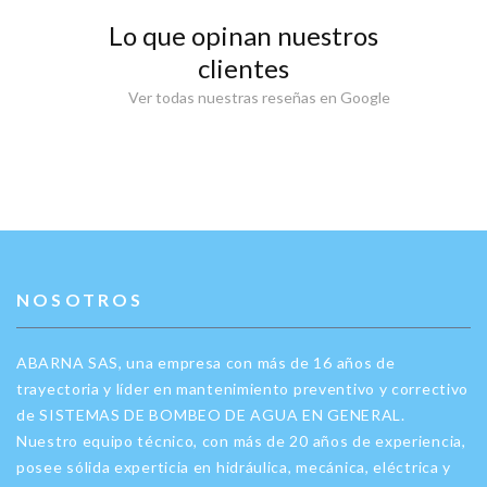
Lo que opinan nuestros
clientes
Ver todas nuestras reseñas en Google
NOSOTROS
ABARNA SAS, una empresa con más de 16 años de
trayectoria y líder en mantenimiento preventivo y correctivo
de SISTEMAS DE BOMBEO DE AGUA EN GENERAL.
Nuestro equipo técnico, con más de 20 años de experiencia,
posee sólida experticia en hidráulica, mecánica, eléctrica y