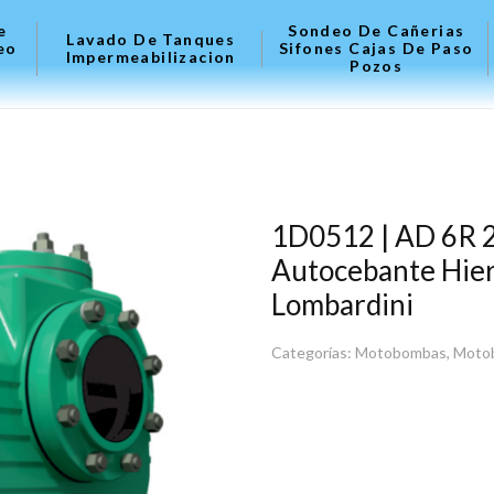
e
Sondeo De Cañerias
Lavado De Tanques
eo
Sifones Cajas De Paso
Impermeabilizacion
Pozos
1D0512 | AD 6R 2
Autocebante Hier
Lombardini
Categorías:
Motobombas
,
Motob