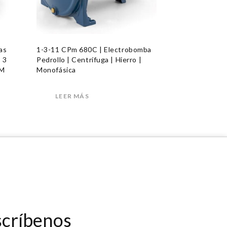
as
1-3-11 CPm 680C | Electrobomba
| 3
Pedrollo | Centrífuga | Hierro |
PM
Monofásica
LEER MÁS
scríbenos