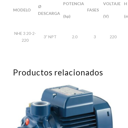
POTENCIA
VOLTAJE
H
Ø
MODELO
FASES
DESCARGA
(hp)
(V)
(
NHE 3 20-2-
3” NPT
2.0
3
220
220
Productos relacionados