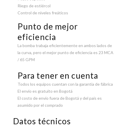
Riego de estiércol
Control de niveles freáticos
Punto de mejor
eficiencia
La bomba trabaja eficientemente en ambos lados de
la curva, pero el mejor punto de eficiencia es 23 MCA
/ 65 GPM
Para tener en cuenta
Todos los equipos cuentan con la garantía de fábrica
El envío es gratuito en Bogotá
El costo de envío fuera de Bogotá y del país es
asumido por el comprado
Datos técnicos