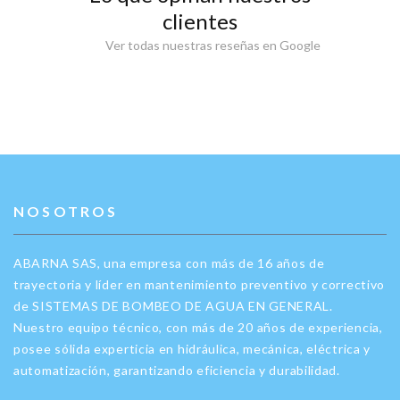
clientes
Ver todas nuestras reseñas en Google
NOSOTROS
ABARNA SAS, una empresa con más de 16 años de
trayectoria y líder en mantenimiento preventivo y correctivo
de SISTEMAS DE BOMBEO DE AGUA EN GENERAL.
Nuestro equipo técnico, con más de 20 años de experiencia,
posee sólida experticia en hidráulica, mecánica, eléctrica y
automatización, garantizando eficiencia y durabilidad.