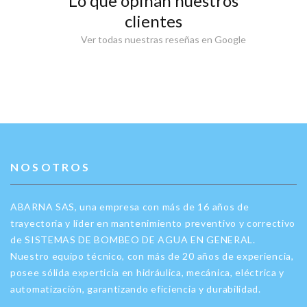
Lo que opinan nuestros
clientes
Ver todas nuestras reseñas en Google
NOSOTROS
ABARNA SAS, una empresa con más de 16 años de
trayectoria y líder en mantenimiento preventivo y correctivo
de SISTEMAS DE BOMBEO DE AGUA EN GENERAL.
Nuestro equipo técnico, con más de 20 años de experiencia,
posee sólida experticia en hidráulica, mecánica, eléctrica y
automatización, garantizando eficiencia y durabilidad.