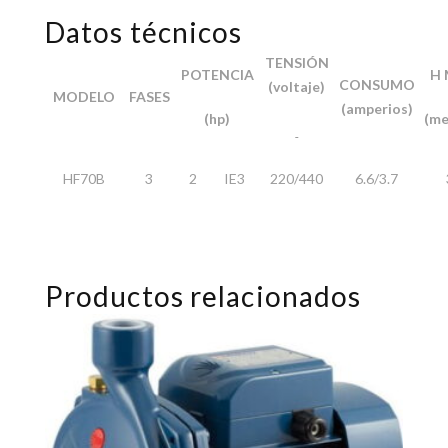
Datos técnicos
TENSIÓN
POTENCIA
H
CONSUMO
(voltaje)
MODELO
FASES
(amperios)
(hp)
(me
HF70B
3
2 IE3
220/440
6.6/3.7
Productos relacionados