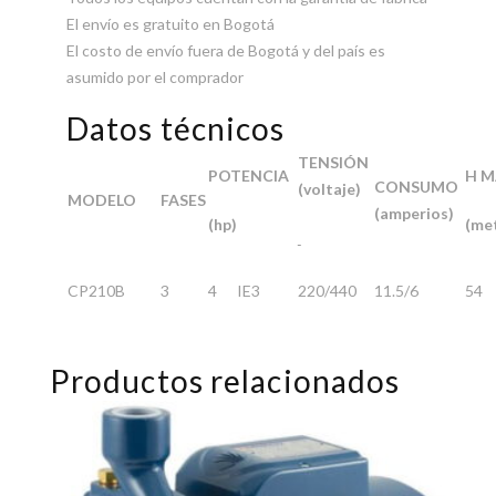
El envío es gratuito en Bogotá
El costo de envío fuera de Bogotá y del país es
asumido por el comprador
Datos técnicos
TENSIÓN
POTENCIA
H M
CONSUMO
(voltaje)
MODELO
FASES
(amperios)
(hp)
(me
CP210B
3
4 IE3
220/440
11.5/6
54
Productos relacionados