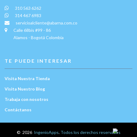
310 563 6262
314 467 6983
servicioalcliente@abarna.com.co
Calle 68bis #99 - 86
Alamos - Bogotá Colombia
TE PUEDE INTERESAR
Visita Nuestra Tienda
Visita Nuestro Blog
Trabaja con nosotros
Contáctanos
Escríbenos:
©
2026
IngenioApps
.
Todos los derechos reservados