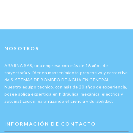
NOSOTROS
ABARNA SAS, una empresa con más de 16 años de
trayectoria y líder en mantenimiento preventivo y correctivo
de SISTEMAS DE BOMBEO DE AGUA EN GENERAL.
Nuestro equipo técnico, con más de 20 años de experiencia,
posee sólida experticia en hidráulica, mecánica, eléctrica y
automatización, garantizando eficiencia y durabilidad.
INFORMACIÓN DE CONTACTO